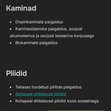
Kaminad
Disainkaminate paigaldus
Kaminasüdamike paigaldus, soojust
akumuleeriva ja soojust isoleeriva korpusega
Biokaminate paigaldus
Pliidid
Tehases toodetud pliitide paigaldus
Kohapeal ehitatavad pliidid
Kohapeal ehitatavad pliidid koos soeseinaga