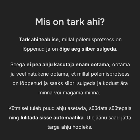
to
content
Mis on tark ahi?
Tark ahi teab ise
, millal põlemisprotsess on
lõppenud ja on
õige aeg siiber sulgeda
.
Seega
ei pea ahju kasutaja enam ootama
, ootama
ja veel natukene ootama, et millal põlemisprotsess
on lõppenud ja saaks siibri sulgeda ja kodust ära
minna või magama minna.
Kütmisel tuleb puud ahju asetada, süüdata süütepala
ning
lülitada sisse automaatika
. Ülejäänu saad jätta
targa ahju hooleks.