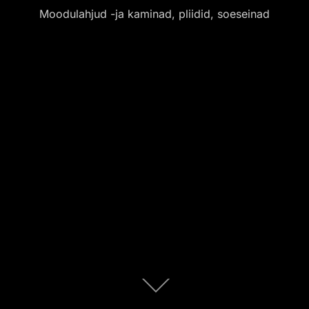
Moodulahjud -ja kaminad, pliidid, soeseinad
Scroll
down