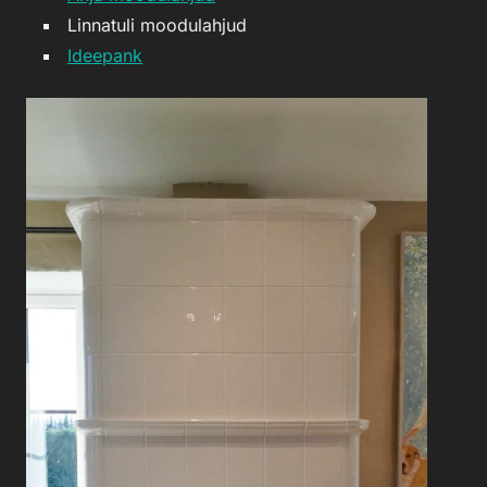
Linnatuli moodulahjud
Ideepank