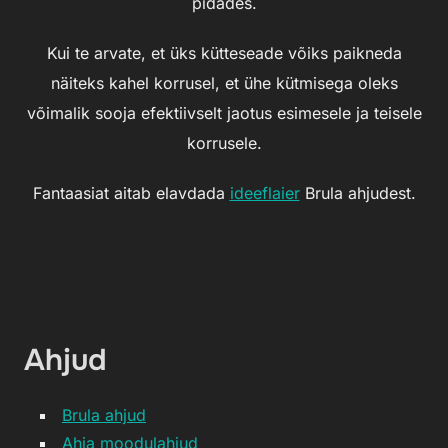
pidades.
Kui te arvate, et üks kütteseade võiks paikneda
näiteks kahel korrusel, et ühe kütmisega oleks
võimalik sooja efektiivselt jaotus esimesele ja teisele
korrusele.
Fantaasiat aitab elavdada
ideeflaier
Brula ahjudest.
Ahjud
Brula ahjud
Ahja moodulahjud